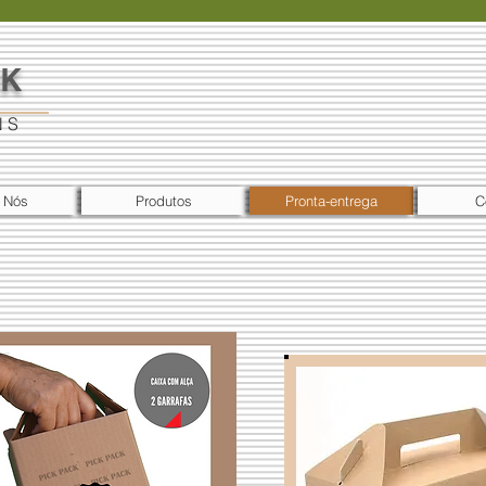
CK
N S
 Nós
Produtos
Pronta-entrega
C