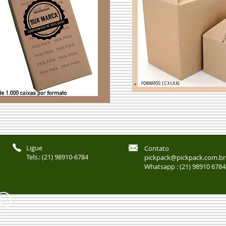
Ligue
Contato
Tels.: (21) 98910-6784
pickpack@pickpack.com.br
Whatsapp : (21) 98910 6784
©