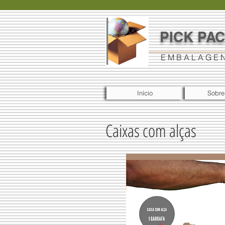
PICK PA
E M B A L A G E 
Início
Sobre
Caixas com alças