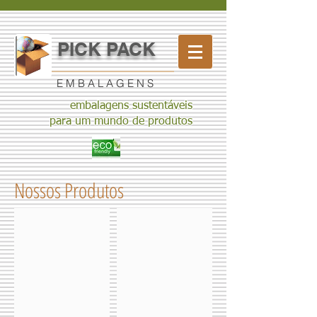
PICK PACK
E M B A L A G E N S
embalagens sustentáveis
para um mundo de produtos
Nossos Produtos
Caixa papelão 1 onda
Caixa papelão 2 ondas