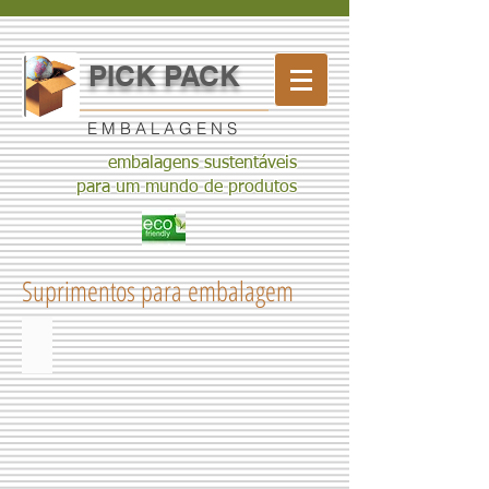
PICK PACK
E M B A L A G E N S
embalagens sustentáveis
para um mundo de produtos
Suprimentos para embalagem
Bobina de papelão corrugado